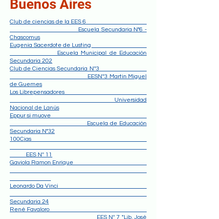
Buenos Aires
Club de ciencias de la EES 6
Escuela Secundaria N°6 -
Chascomus
Eugenia Sacerdote de Lusting
Escuela Municipal de Educación
Secundaria 202
Club de Ciencias Secundaria Nª3
EESNª3 Martin Miguel
de Guemes
Los Librepensadores
Universidad
Nacional de Lanús
Eppur si muove
Escuela de Educación
Secundaria N°32
100Cias
EES Nº 11
Gaviola Ramon Enrique
Leonardo Da Vinci
Secundaria 24
René Favaloro
EES Nº 7 "Lib. José