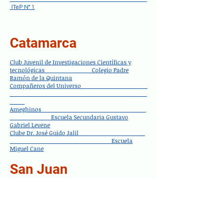
ITeP N° 1
Catamarca
Club Juvenil de Investigaciones Científicas y
tecnológicas Colegio Padre
Ramón de la Quintana
Compañeros del Universo
Ameghinos
Escuela Secundaria Gustavo
Gabriel Levene
Clube Dr. José Guido Jalil
Escuela
Miguel Cane
San Juan
Un Nuevo Mundo Instituto
Preuniversitario Escuela Industrial "Domingo F.
Sarmiento"