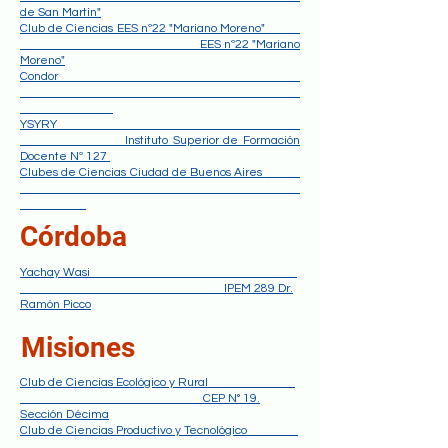
de San Martín"
Club de Ciencias EES nº22 "Mariano Moreno"
EES nº22 "Mariano
Moreno"
Condor
YSYRY
Instituto Superior de Formación
Docente Nº 127
Clubes de Ciencias Ciudad de Buenos Aires
Córdoba
Yachay Wasi
IPEM 289 Dr.
Ramón Picco
Misiones
Club de Ciencias Ecológico y Rural
CEP N° 19.
Sección Décima
Club de Ciencias Productivo y Tecnológico